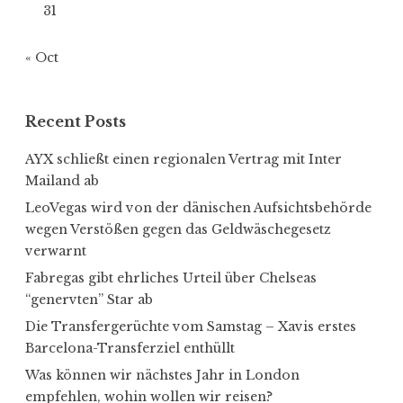
31
« Oct
Recent Posts
AYX schließt einen regionalen Vertrag mit Inter
Mailand ab
LeoVegas wird von der dänischen Aufsichtsbehörde
wegen Verstößen gegen das Geldwäschegesetz
verwarnt
Fabregas gibt ehrliches Urteil über Chelseas
“genervten” Star ab
Die Transfergerüchte vom Samstag – Xavis erstes
Barcelona-Transferziel enthüllt
Was können wir nächstes Jahr in London
empfehlen, wohin wollen wir reisen?