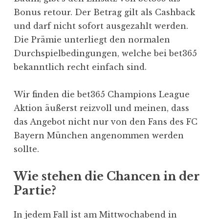
Bonus retour. Der Betrag gilt als Cashback
und darf nicht sofort ausgezahlt werden.
Die Prämie unterliegt den normalen
Durchspielbedingungen, welche bei bet365
bekanntlich recht einfach sind.
Wir finden die bet365 Champions League
Aktion äußerst reizvoll und meinen, dass
das Angebot nicht nur von den Fans des FC
Bayern München angenommen werden
sollte.
Wie stehen die Chancen in der
Partie?
In jedem Fall ist am Mittwochabend in