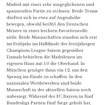
Madrid mit einer sehr ausgeglichenen und
spannenden Partie zu rechnen. Beide Teams
dürften sich in etwa auf Augenhöhe
bewegen, obwohl bet365 den Deutschen
Meister in einer leichten Favoritenrolle
sieht. Beide Mannschaften standen sich erst
im Frühjahr im Halbfinale der letztjährigen
Champions League Saison gegenüber.
Damals behielten die Madrilenen im
eigenen Haus mit 1:0 die Oberhand. In
München genügte dann ein 1:2, um den
Sprung ins Finale zu schaffen. In den
nationalen Wettbewerben sind beide
Mannschaft in der aktuellen Saison noch
unbesiegt. Während der FC Bayern in fünf
Bundesliga Partien fünf Siege geholt hat,