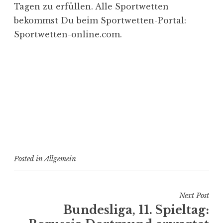
Tagen zu erfüllen. Alle Sportwetten
bekommst Du beim Sportwetten-Portal:
Sportwetten-online.com.
Posted in
Allgemein
Post
Next Post
navigation
Bundesliga, 11. Spieltag: