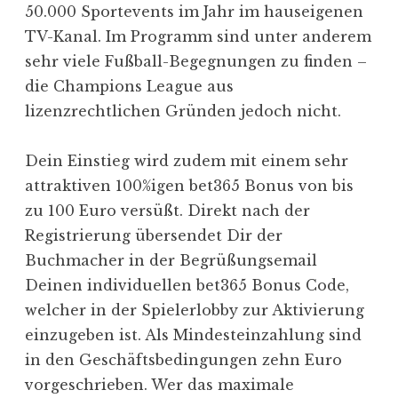
50.000 Sportevents im Jahr im hauseigenen
TV-Kanal. Im Programm sind unter anderem
sehr viele Fußball-Begegnungen zu finden –
die Champions League aus
lizenzrechtlichen Gründen jedoch nicht.
Dein Einstieg wird zudem mit einem sehr
attraktiven 100%igen bet365 Bonus von bis
zu 100 Euro versüßt. Direkt nach der
Registrierung übersendet Dir der
Buchmacher in der Begrüßungsemail
Deinen individuellen bet365 Bonus Code,
welcher in der Spielerlobby zur Aktivierung
einzugeben ist. Als Mindesteinzahlung sind
in den Geschäftsbedingungen zehn Euro
vorgeschrieben. Wer das maximale