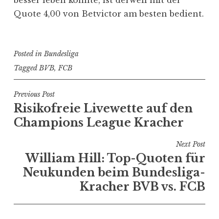
besser leben könnte, ist derweil mit der
Quote 4,00 von Betvictor am besten bedient.
Posted in
Bundesliga
Tagged
BVB
,
FCB
Post
Previous Post
Risikofreie Livewette auf den
navigation
Champions League Kracher
Next Post
William Hill: Top-Quoten für
Neukunden beim Bundesliga-
Kracher BVB vs. FCB